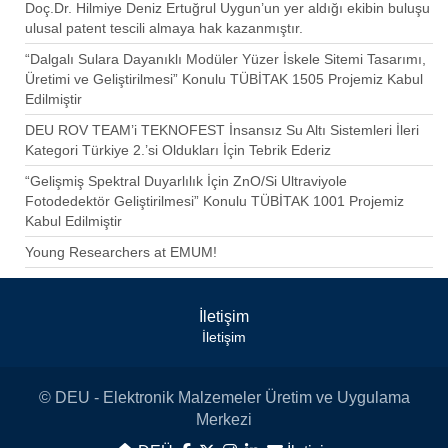
Doç.Dr. Hilmiye Deniz Ertuğrul Uygun’un yer aldığı ekibin buluşu
ulusal patent tescili almaya hak kazanmıştır.
“Dalgalı Sulara Dayanıklı Modüler Yüzer İskele Sitemi Tasarımı,
Üretimi ve Geliştirilmesi” Konulu TÜBİTAK 1505 Projemiz Kabul
Edilmiştir
DEU ROV TEAM’i TEKNOFEST İnsansız Su Altı Sistemleri İleri
Kategori Türkiye 2.’si Oldukları İçin Tebrik Ederiz
“Gelişmiş Spektral Duyarlılık İçin ZnO/Si Ultraviyole
Fotodedektör Geliştirilmesi” Konulu TÜBİTAK 1001 Projemiz
Kabul Edilmiştir
Young Researchers at EMUM!
İletişim
İletişim
© DEU - Elektronik Malzemeler Üretim ve Uygulama
Merkezi