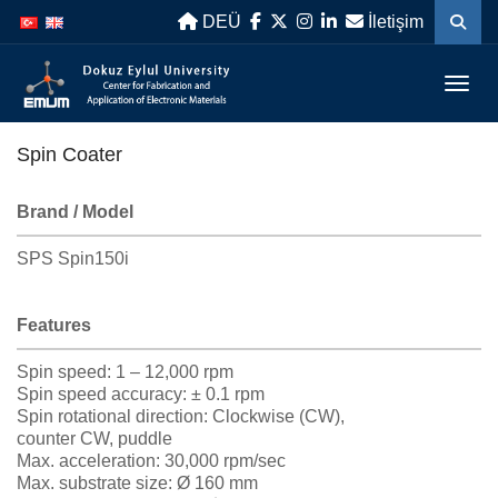
İçeriğe
Navigasyona
DEÜ
İletişim
atla
atla
Menü
Spin Coater
Brand / Model
SPS Spin150i
Features
Spin speed: 1 – 12,000 rpm
Spin speed accuracy: ± 0.1 rpm
Spin rotational direction: Clockwise (CW),
counter CW, puddle
Max. acceleration: 30,000 rpm/sec
Max. substrate size: Ø 160 mm