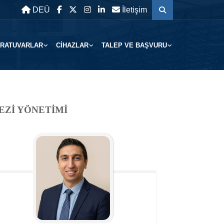
DEÜ
İletişim
RATUVARLAR
CİHAZLAR
TALEP VE BAŞVURU
Zİ YÖNETİMİ