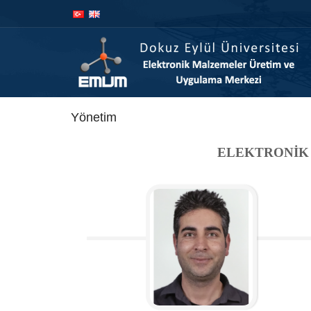
İçeriğe
Navigasyona
atla
atla
Yönetim
ELEKTRONİK